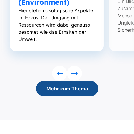
(Environment)
Ein Bli
Zusamm
Hier stehen ökologische Aspekte
Mensch
im Fokus. Der Umgang mit
Unglei
Ressourcen wird dabei genauso
Sicher
beachtet wie das Erhalten der
Umwelt.
Rückwärts
Vorwärts
Mehr zum Thema