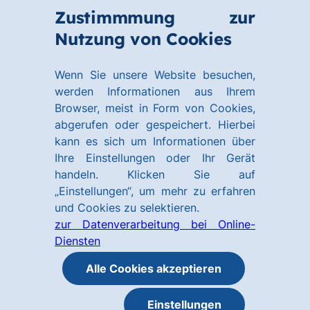
Zum
Zum
Zustimmmung zur
Hauptinhalt
Footer
Link
Nutzung von Cookies
Menü
springen
springen
zur
öffnen
Homepage
Wenn Sie unsere Website besuchen,
werden Informationen aus Ihrem
Browser, meist in Form von Cookies,
abgerufen oder gespeichert. Hierbei
kann es sich um Informationen über
Ihre Einstellungen oder Ihr Gerät
handeln. Klicken Sie auf
„Einstellungen“, um mehr zu erfahren
und Cookies zu selektieren.
zur Datenverarbeitung bei Online-
Diensten
Alle Cookies akzeptieren
Einstellungen