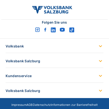
volksbank
salzburg
logo
Folgen Sie uns
instagram
facebook
linkedin
youtube
tiktok
logo
logo
logo
logo
logo
Volksbank
Volksbank Salzburg
Kundenservice
Volksbank Salzburg
Impressum
AGB
Datenschutz
Informationen zur Barrierefreiheit