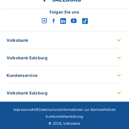
salzburg
logo
Folgen Sie uns
instagram
facebook
linkedin
youtube
tiktok
logo
logo
logo
logo
logo
Volksbank
Volksbank Salzburg
Kundenservice
Volksbank Salzburg
Impressum
AGB
Datenschutz
Informationen zur Barrierefreiheit
Konformitätserklärung
© 2026, Volksbank