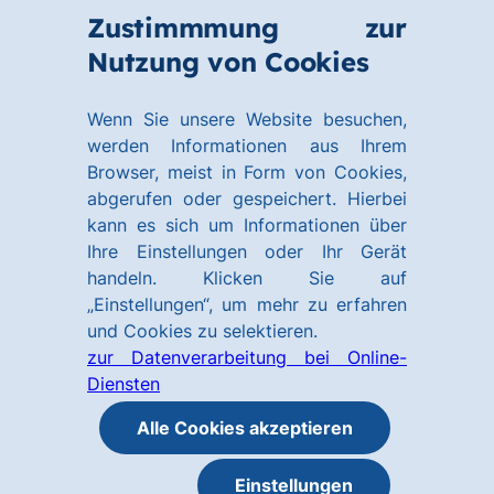
Zum
Zum
Zustimmmung zur
Hauptinhalt
Footer
Link
Nutzung von Cookies
Menü
springen
springen
zur
öffnen
Homepage
Wenn Sie unsere Website besuchen,
werden Informationen aus Ihrem
Browser, meist in Form von Cookies,
abgerufen oder gespeichert. Hierbei
kann es sich um Informationen über
Ihre Einstellungen oder Ihr Gerät
handeln. Klicken Sie auf
„Einstellungen“, um mehr zu erfahren
und Cookies zu selektieren.
zur Datenverarbeitung bei Online-
Diensten
Alle Cookies akzeptieren
Einstellungen