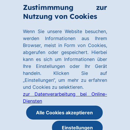
Zum
Zum
Zustimmmung zur
Hauptinhalt
Footer
Link
Nutzung von Cookies
Menü
springen
springen
zur
öffnen
Homepage
Wenn Sie unsere Website besuchen,
werden Informationen aus Ihrem
Browser, meist in Form von Cookies,
abgerufen oder gespeichert. Hierbei
kann es sich um Informationen über
Ihre Einstellungen oder Ihr Gerät
handeln. Klicken Sie auf
„Einstellungen“, um mehr zu erfahren
und Cookies zu selektieren.
zur Datenverarbeitung bei Online-
Diensten
Alle Cookies akzeptieren
Einstellungen