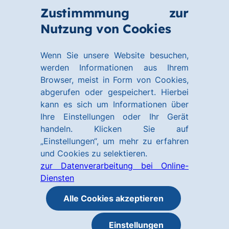
Zum
Zum
Zustimmmung zur
Hauptinhalt
Footer
Link
Nutzung von Cookies
Menü
springen
springen
zur
öffnen
Homepage
Wenn Sie unsere Website besuchen,
werden Informationen aus Ihrem
Browser, meist in Form von Cookies,
abgerufen oder gespeichert. Hierbei
kann es sich um Informationen über
Ihre Einstellungen oder Ihr Gerät
handeln. Klicken Sie auf
„Einstellungen“, um mehr zu erfahren
und Cookies zu selektieren.
zur Datenverarbeitung bei Online-
Diensten
Alle Cookies akzeptieren
Einstellungen