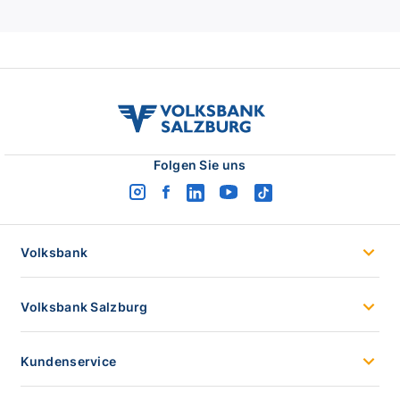
volksbank
salzburg
logo
Folgen Sie uns
instagram
facebook
linkedin
youtube
tiktok
logo
logo
logo
logo
logo
Volksbank
Volksbank Salzburg
Kundenservice