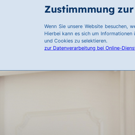
Zum
Zum
Zustimmmung zur 
Hauptinhalt
Footer
springen
springen
Link
Wenn Sie unsere Website besuchen, we
zur
Hierbei kann es sich um Informationen ü
Homepage
und Cookies zu selektieren.
zur Datenverarbeitung bei Online-Diens