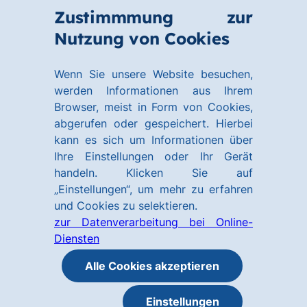
Zum
Zum
Zustimmmung zur
Hauptinhalt
Footer
Link
Nutzung von Cookies
Menü
springen
springen
zur
öffnen
Homepage
Wenn Sie unsere Website besuchen,
werden Informationen aus Ihrem
Browser, meist in Form von Cookies,
abgerufen oder gespeichert. Hierbei
kann es sich um Informationen über
Ihre Einstellungen oder Ihr Gerät
handeln. Klicken Sie auf
„Einstellungen“, um mehr zu erfahren
und Cookies zu selektieren.
zur Datenverarbeitung bei Online-
Diensten
Alle Cookies akzeptieren
Einstellungen